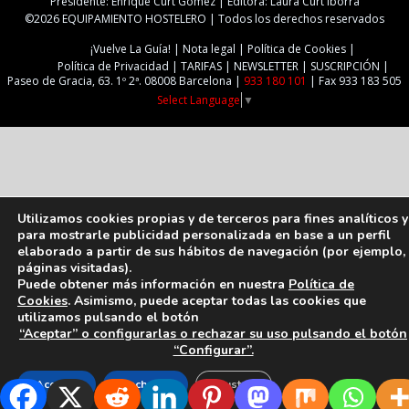
Presidente: Enrique Curt Gómez | Editora: Laura Curt Iborra
©2026 EQUIPAMIENTO HOSTELERO | Todos los derechos reservados
¡Vuelve La Guía!
Nota legal
Política de Cookies
Política de Privacidad
TARIFAS
NEWSLETTER
SUSCRIPCIÓN
Paseo de Gracia, 63. 1º 2ª. 08008 Barcelona |
933 180 101
| Fax 933 183 505
Select Language
▼
Utilizamos cookies propias y de terceros para fines analíticos y
para mostrarle publicidad personalizada en base a un perfil
elaborado a partir de sus hábitos de navegación (por ejemplo,
páginas visitadas).
Puede obtener más información en nuestra
Política de
Cookies
. Asimismo, puede aceptar todas las cookies que
utilizamos pulsando el botón
“Aceptar” o configurarlas o rechazar su uso pulsando el botón
“Configurar”.
Aceptar
Rechazar
Ajustes