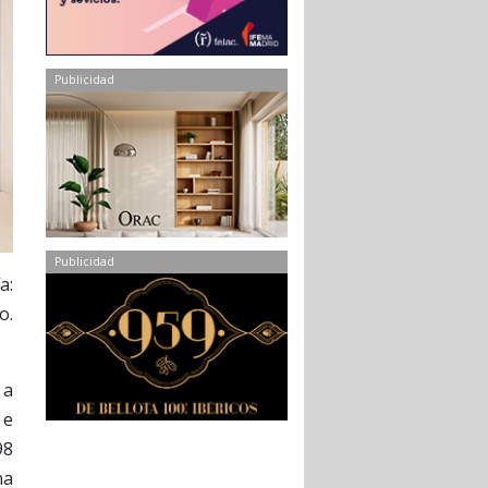
Publicidad
Publicidad
a:
o.
 a
 e
98
na