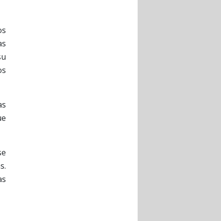
os
as
su
os
as
ue
se
s.
as