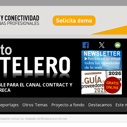
BLE PARA EL CANAL CONTRACT Y
RECA
eportajes
Otros Temas
Proyecto a fondo
Destacamos
Este 
nnovación marcan las novedades de Porcelanosa en Cersaie