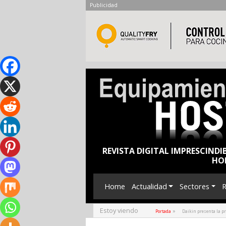
Publicidad
REVISTA DIGITAL IMPRESCINDI
HO
Home
Actualidad
Sectores
R
Estoy viendo
»
Portada
Daikin presenta la p