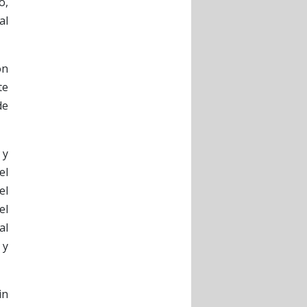
o,
al
on
te
de
 y
el
el
el
al
 y
in