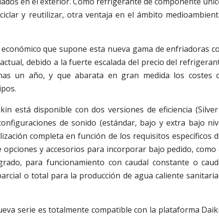
lados en el exterior. Como refrigerante de componente únic
ciclar y reutilizar, otra ventaja en el ámbito medioambient
o económico que supone esta nueva gama de enfriadoras c
actual, debido a la fuerte escalada del precio del refrigeran
nas un año, y que abarata en gran medida los costes 
ipos.
in está disponible con dos versiones de eficiencia (Silver
configuraciones de sonido (estándar, bajo y extra bajo niv
zación completa en función de los requisitos específicos d
de opciones y accesorios para incorporar bajo pedido, como 
grado, para funcionamiento con caudal constante o caud
parcial o total para la producción de agua caliente sanitaria
nueva serie es totalmente compatible con la plataforma Daik