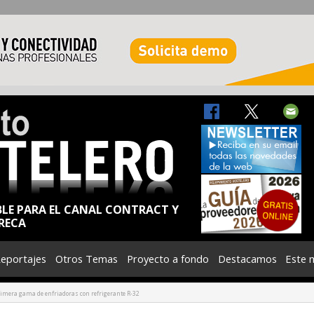
BLE PARA EL CANAL CONTRACT Y
RECA
eportajes
Otros Temas
Proyecto a fondo
Destacamos
Este 
rimera gama de enfriadoras con refrigerante R-32