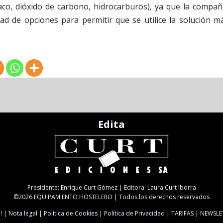
co, dióxido de carbono, hidrocarburos), ya que la compañ
ad de opciones para permitir que se utilice la solución m
Edita
Presidente: Enrique Curt Gómez | Editora: Laura Curt Iborra
©2026 EQUIPAMIENTO HOSTELERO | Todos los derechos reservados
!
Nota legal
Política de Cookies
Política de Privacidad
TARIFAS
NEWSLE