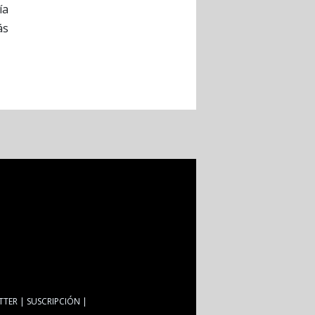
ía
ás
TTER
SUSCRIPCIÓN