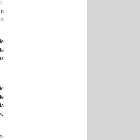
o,
ón
mo
de
la
as
de
de
la
as
os