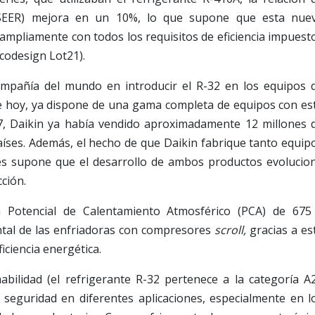
l (SEER) mejora en un 10%, lo que supone que esta nue
ampliamente con todos los requisitos de eficiencia impuest
Ecodesign Lot21).
ompañía del mundo en introducir el R-32 en los equipos 
 de hoy, ya dispone de una gama completa de equipos con es
17, Daikin ya había vendido aproximadamente 12 millones 
íses. Además, el hecho de que Daikin fabrique tanto equip
tes supone que el desarrollo de ambos productos evolucio
ción.
 Potencial de Calentamiento Atmosférico (PCA) de 675
tal de las enfriadoras con compresores
scroll,
gracias a es
iciencia energética.
mabilidad (el refrigerante R-32 pertenece a la categoría A
seguridad en diferentes aplicaciones, especialmente en l