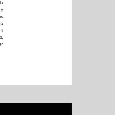
la
 y
os
jo
un
d,
ar