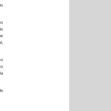
as
os
ás
ue
l,
on
co
la
de