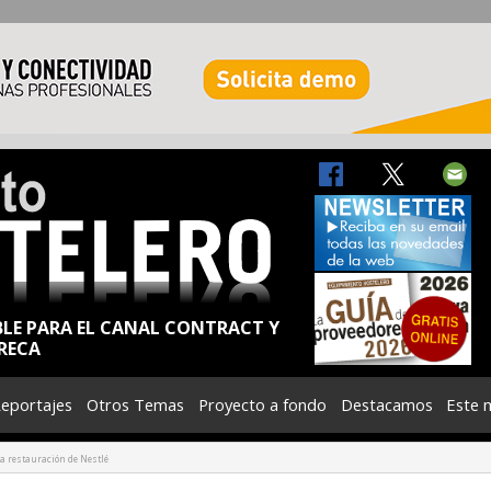
BLE PARA EL CANAL CONTRACT Y
RECA
eportajes
Otros Temas
Proyecto a fondo
Destacamos
Este 
 restauración de Nestlé