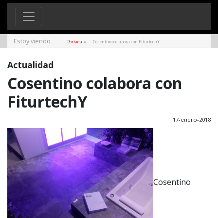
Estoy viendo
»
Portada
Cosentino colabora con FiturtechY
Actualidad
Cosentino colabora con
FiturtechY
17-enero-2018
Cosentino