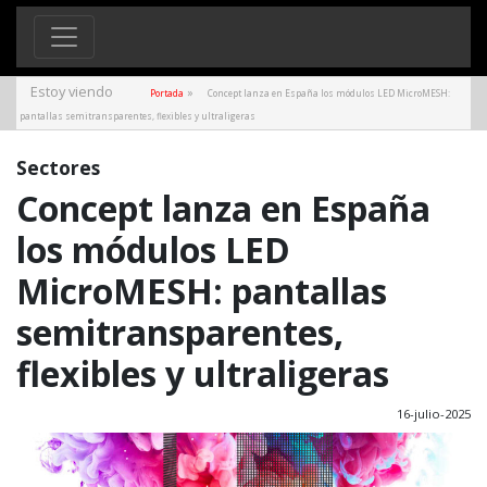
Estoy viendo
»
Portada
Concept lanza en España los módulos LED MicroMESH:
pantallas semitransparentes, flexibles y ultraligeras
Sectores
Concept lanza en España
los módulos LED
MicroMESH: pantallas
semitransparentes,
flexibles y ultraligeras
16-julio-2025