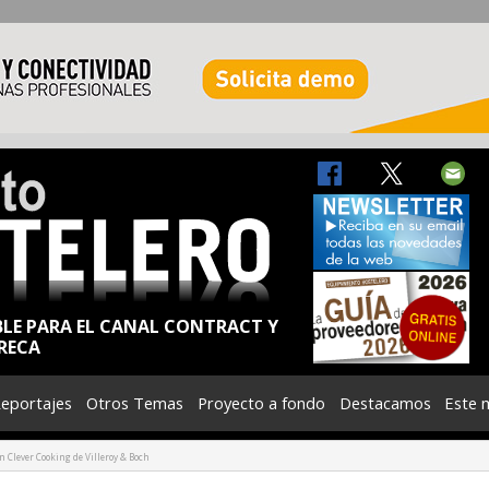
BLE PARA EL CANAL CONTRACT Y
RECA
eportajes
Otros Temas
Proyecto a fondo
Destacamos
Este 
n Clever Cooking de Villeroy & Boch