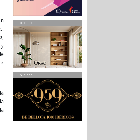
on
Publicidad
s:
s,
 y
de
ar
Publicidad
la
la
da