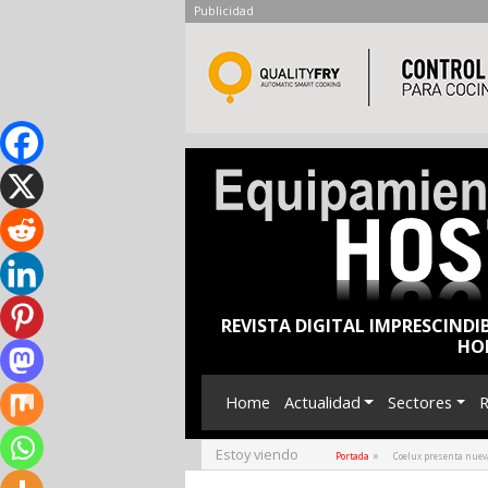
Publicidad
REVISTA DIGITAL IMPRESCINDI
HO
Home
Actualidad
Sectores
R
Estoy viendo
»
Portada
Coelux presenta nuev