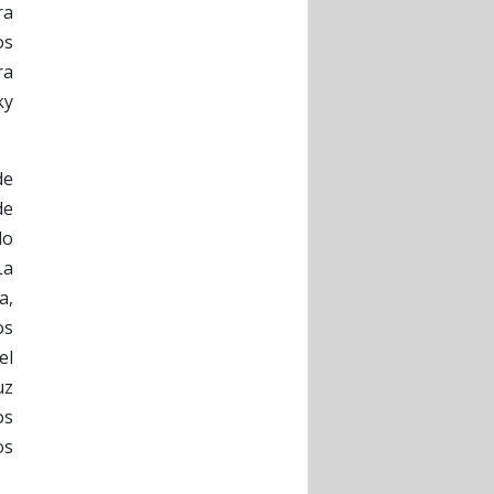
ra
os
ra
ky
de
de
lo
La
a,
os
el
uz
os
os