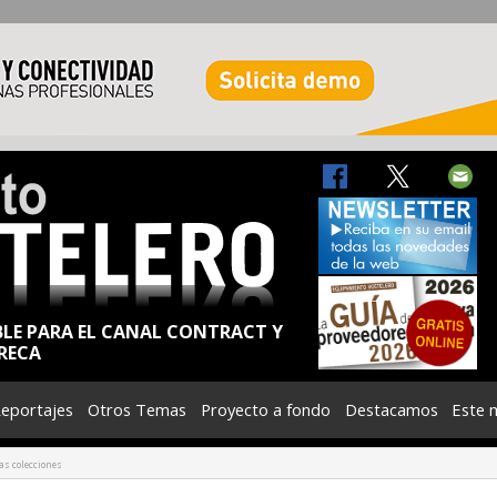
BLE PARA EL CANAL CONTRACT Y
RECA
eportajes
Otros Temas
Proyecto a fondo
Destacamos
Este 
as colecciones