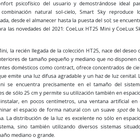
nfort psicofísico del usuario y demostrándose ideal pa
a combinación natural sol-cielo, Smart Sky reproduce l
nada, desde el almanecer hasta la puesta del sol; se encuent
ra las novedades del 2021: CoeLux HT25 Mini y CoeLux S
, la recién llegada de la colección HT25, nace del deseo 
os interiores de tamaño pequeño y mediano que no disponen 
entes domésticos como contract, ofrece concentrados de cie
que emite una luz difusa agradable y un haz de luz cenital. 
ni se encuentra precisamente en el tamaño del sistem
s de sólo 25 cm y permite su utilización también en espaci
instalar, en pocos centímetros, una ventana artificial en 
uminar el espacio de forma natural con un suave
spot
de l
a. La distribución de la luz es excelente no sólo en espaci
stema, sino también utilizando diversos sistemas situad
maño mediano o grande.