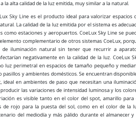
 la alta calidad de la luz emitida, muy similar a la natural.
ux Sky Line es el producto ideal para valorizar espacios 
tural. La calidad de la luz emitida por el sistema es adecua
es como estaciones y aeropuertos. CoeLux Sky Line se pue
mo elemento complementario de otros sistemas CoeLux, porq
 de iluminación natural sin tener que recurrir a aparat
afectarían negativamente en la calidad de la luz. CoeLux S
mo luz perimetral en espacios de tamaño pequeño y media
 pasillos y ambientes domésticos. Se encuentran disponibl
ic, ideal en ambientes de paso que necesitan una iluminaci
producir las variaciones de intensidad luminosa y los color
riación es visible tanto en el color del spot, amarillo para 
s de rojo para la puesta del sol, como en el color de la l
scenario del mediodía y más pálido durante el almanecer y 