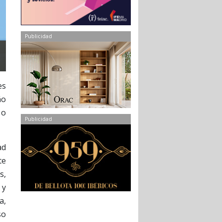
Publicidad
es
ño
 o
Publicidad
ad
te
s,
 y
a,
so