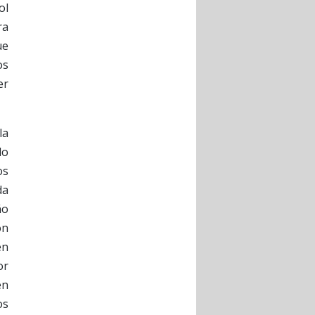
ol
ra
ue
os
er
la
do
os
da
ño
ón
en
or
en
os