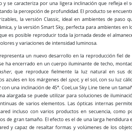
 y se caracteriza por una ligera inclinación que refleja el s
ntando la percepción de profundidad. El producto se encuent
izables, la versión Classic, ideal en ambientes de paso q
mica, y la versión Smart Sky, perfecta para ambientes en l
que es posible reproducir toda la jornada desde el almanec
colores y variaciones de intensidad luminosa.
epresenta un nuevo desarrollo en la reproducción fiel de 
 se ha encerrado en un cuerpo iluminante de techo, monta
asher
, que reproduce fielmente la luz natural en sus d
nos azules en los márgenes del
spot,
y el sol, con su luz cáli
t
con una inclinación de 45°. CoeLux Sky Line tiene un tama
ma alargada se puede utilizar para soluciones de iluminaci
ontinuas de varios elementos. Las ópticas internas permit
pared incluso con varios productos en secuencia, como p
ios de gran tamaño. El efecto es el de una larga hendidura 
pared y capaz de resaltar formas y volúmenes de los objet