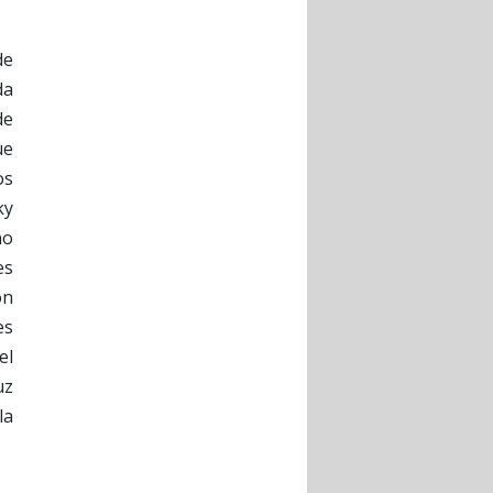
de
da
de
ue
os
ky
no
es
ón
es
el
uz
la