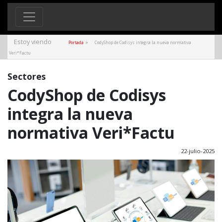
Estoy viendo
»
Portada
CodyShop de Codisys integra la nueva normativa
Veri*Factu
Sectores
CodyShop de Codisys
integra la nueva
normativa Veri*Factu
22-julio-2025