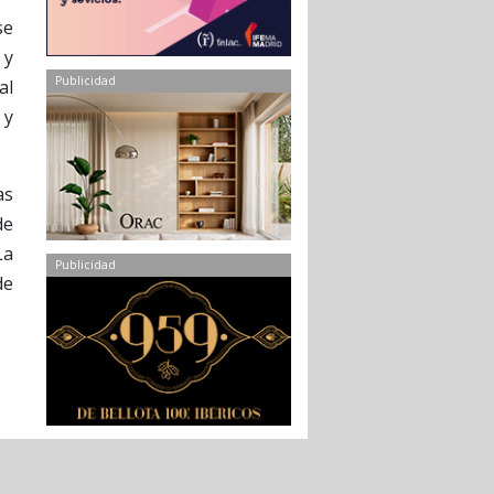
se
 y
Publicidad
al
 y
as
de
La
Publicidad
de