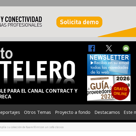
BLE PARA EL CANAL CONTRACT Y
RECA
eportajes
Otros Temas
Proyecto a fondo
Destacamos
Este 
lía su colección de Kaare Klint con un sofá clásico