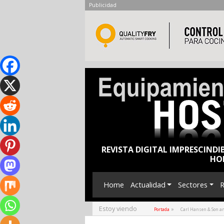
Publicidad
REVISTA DIGITAL IMPRESCINDI
HO
Home
Actualidad
Sectores
R
Estoy viendo
»
Portada
Carl Hansen & Son amp