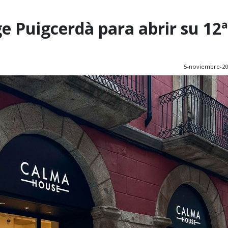
e Puigcerdà para abrir su 12ª
5-noviembre-20