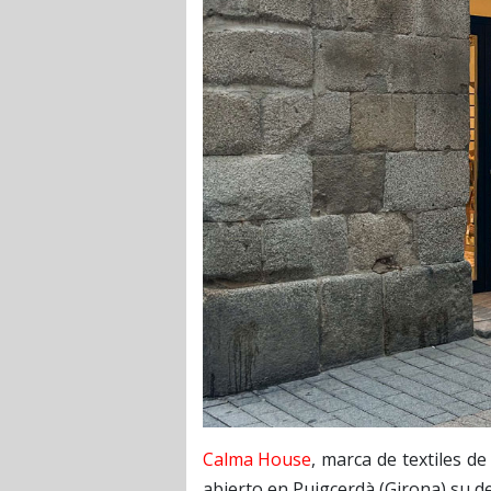
Calma House
, marca de textiles de
abierto en Puigcerdà (Girona) su d