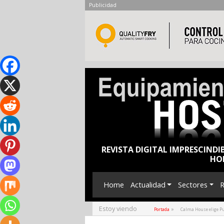
Publicidad
REVISTA DIGITAL IMPRESCINDI
HO
Home
Actualidad
Sectores
R
Estoy viendo
»
Portada
Calma House elige Pu