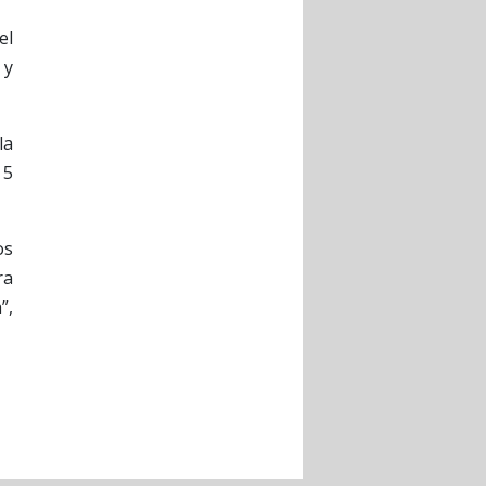
el
 y
la
 5
os
ra
”,