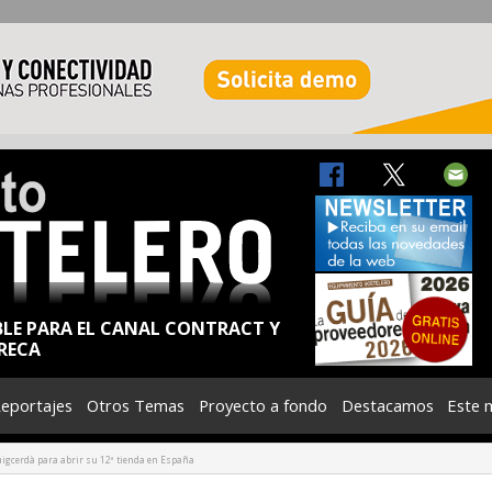
BLE PARA EL CANAL CONTRACT Y
RECA
eportajes
Otros Temas
Proyecto a fondo
Destacamos
Este 
igcerdà para abrir su 12ª tienda en España