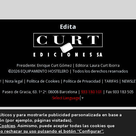
Edita
Presidente: Enrique Curt Gómez | Editora: Laura Curt Iborra
©2026 EQUIPAMIENTO HOSTELERO | Todos los derechos reservados
!
Nota legal
Política de Cookies
Política de Privacidad
TARIFAS
NEWSLE
Paseo de Gracia, 63. 1º 2ª. 08008 Barcelona |
933 180 101
| Fax 933 183 505
Select Language
▼
líticos y para mostrarle publicidad personalizada en base a
ón (por ejemplo, páginas visitadas).
 Cookies
. Asimismo, puede aceptar todas las cookies que
 o rechazar su uso pulsando el botón “Configurar”.