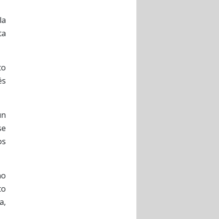
la
ta
to
és
un
se
os
no
to
a,