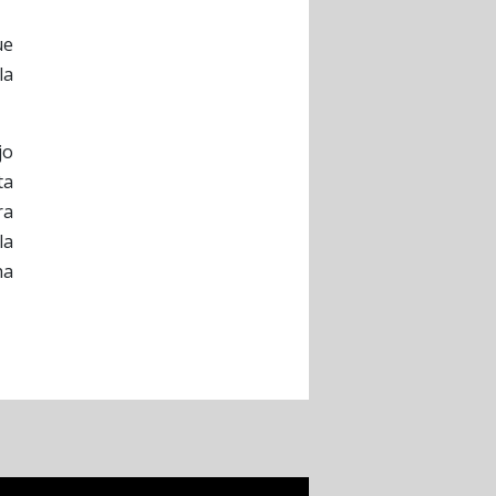
ue
la
jo
ta
ra
la
ha