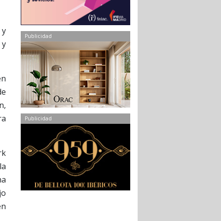
 y
Publicidad
 y
en
de
n,
ra
Publicidad
rk
la
na
jo
en