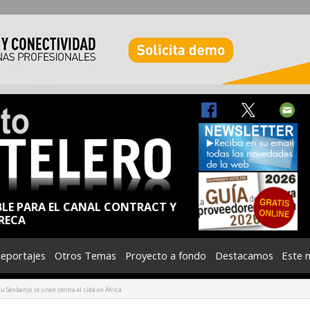
BLE PARA EL CANAL CONTRACT Y
RECA
eportajes
Otros Temas
Proyecto a fondo
Destacamos
Este 
lu Senbanjo se unen contra el sida en África