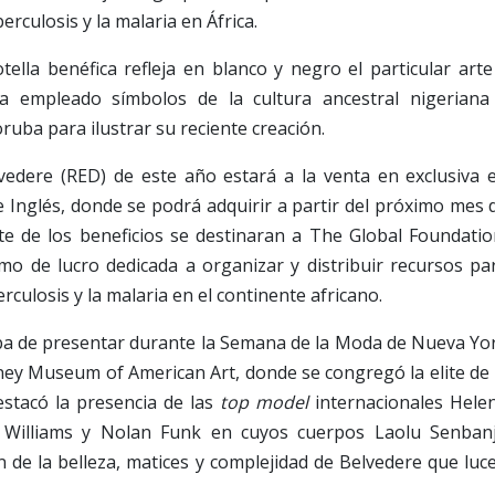
berculosis y la malaria en África.
tella benéfica refleja en blanco y negro el particular arte
a empleado símbolos de la cultura ancestral nigeriana
ruba para ilustrar su reciente creación.
lvedere (RED) de este año estará a la venta en exclusiva 
 Inglés, donde se podrá adquirir a partir del próximo mes 
e de los beneficios se destinaran a The Global Foundatio
imo de lucro dedicada a organizar y distribuir recursos pa
erculosis y la malaria en el continente africano.
caba de presentar durante la Semana de la Moda de Nueva Yo
ney Museum of American Art, donde se congregó la elite de 
stacó la presencia de las
top model
internacionales Hele
l Williams y Nolan Funk en cuyos cuerpos Laolu Senban
n de la belleza, matices y complejidad de Belvedere que luc