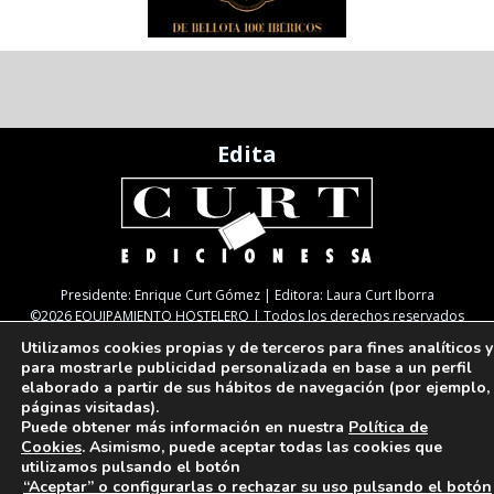
Edita
Presidente: Enrique Curt Gómez | Editora: Laura Curt Iborra
©2026 EQUIPAMIENTO HOSTELERO | Todos los derechos reservados
Utilizamos cookies propias y de terceros para fines analíticos y
¡Vuelve La Guía!
Nota legal
Política de Cookies
para mostrarle publicidad personalizada en base a un perfil
Política de Privacidad
TARIFAS
NEWSLETTER
SUSCRIPCIÓN
elaborado a partir de sus hábitos de navegación (por ejemplo,
Paseo de Gracia, 63. 1º 2ª. 08008 Barcelona |
933 180 101
| Fax 933 183 505
páginas visitadas).
Puede obtener más información en nuestra
Política de
Cookies
. Asimismo, puede aceptar todas las cookies que
utilizamos pulsando el botón
“Aceptar” o configurarlas o rechazar su uso pulsando el botón