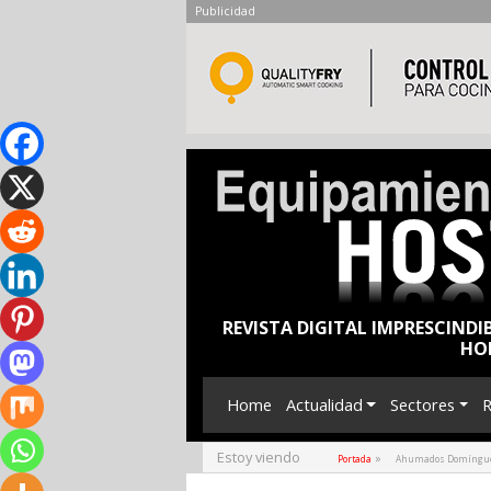
Publicidad
REVISTA DIGITAL IMPRESCINDI
HO
Home
Actualidad
Sectores
R
Estoy viendo
»
Portada
Ahumados Domínguez 