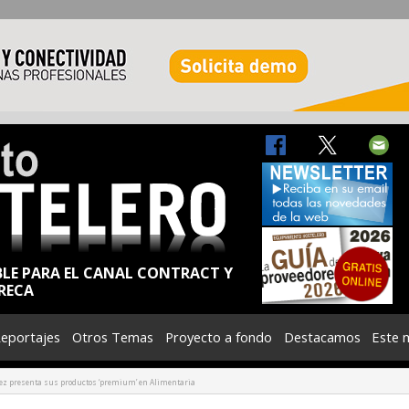
BLE PARA EL CANAL CONTRACT Y
RECA
eportajes
Otros Temas
Proyecto a fondo
Destacamos
Este 
presenta sus productos ‘premium’ en Alimentaria