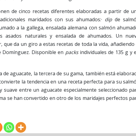
en de cinco recetas diferentes elaboradas a partir de u
tradicionales maridados con sus ahumados:·
dip
de salm
umado a la gallega, ensalada alemana con salmón ahumad
s asados naturales y ensalada de ahumados. Un nue
ir, que da un giro a estas recetas de toda la vida, añadiendo 
de Domínguez. Disponible en
packs
individuales de 135 g y 
ca de aguacate, la tercera de su gama, también está elabora
y convierte la tendencia en una receta perfecta para su salm
y suave entre un aguacate especialmente seleccionado pa
lima se han convertido en otro de los maridajes perfectos pa