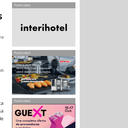
Publicidad
s
018
Publicidad
ón
Publicidad
ca
sa
de