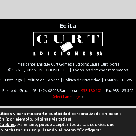
Edita
Presidente: Enrique Curt Gómez | Editora: Laura Curt Iborra
©2026 EQUIPAMIENTO HOSTELERO | Todos los derechos reservados
!
Nota legal
Política de Cookies
Política de Privacidad
TARIFAS
NEWSLE
Paseo de Gracia, 63. 1º 2ª. 08008 Barcelona |
933 180 101
| Fax 933 183 505
Select Language
▼
líticos y para mostrarle publicidad personalizada en base a
ón (por ejemplo, páginas visitadas).
 Cookies
. Asimismo, puede aceptar todas las cookies que
 o rechazar su uso pulsando el botón “Configurar”.