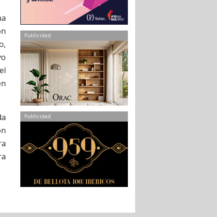
na
ón
Publicidad
o,
vo
el
en
da
Publicidad
ón
ra
ra