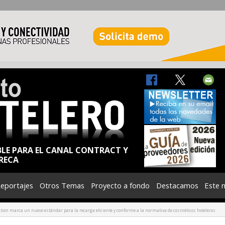
BLE PARA EL CANAL CONTRACT Y
RECA
eportajes
Otros Temas
Proyecto a fondo
Destacamos
Este 
tion marca un nuevo estándar para la recarga eficiente y conforme a la normativa de cosméticos hoteleros