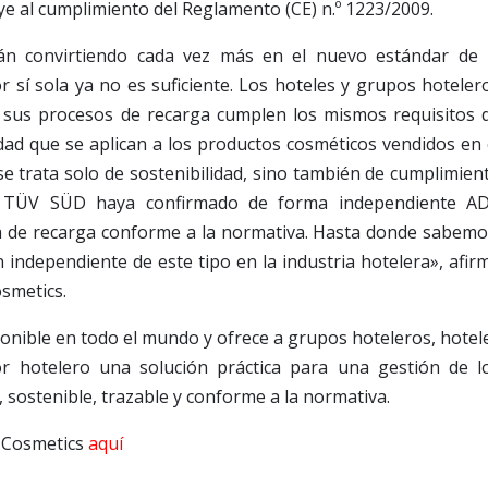
ye al cumplimiento del Reglamento (CE) n.º 1223/2009.
án convirtiendo cada vez más en el nuevo estándar de 
or sí sola ya no es suficiente. Los hoteles y grupos hoteler
 sus procesos de recarga cumplen los mismos requisitos 
dad que se aplican a los productos cosméticos vendidos en 
se trata solo de sostenibilidad, sino también de cumplimien
e TÜV SÜD haya confirmado de forma independiente A
a de recarga conforme a la normativa. Hasta donde sabemo
n independiente de este tipo en la industria hotelera», afir
smetics.
ponible en todo el mundo y ofrece a grupos hoteleros, hotel
or hotelero una solución práctica para una gestión de l
 sostenible, trazable y conforme a la normativa.
A Cosmetics
aquí