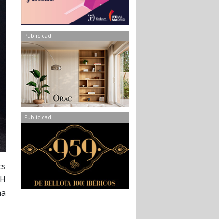
Publicidad
Publicidad
cs
bH
na