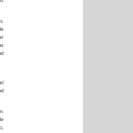
os
s.
de
ar
as
ad
el
ad
n.
le
o,