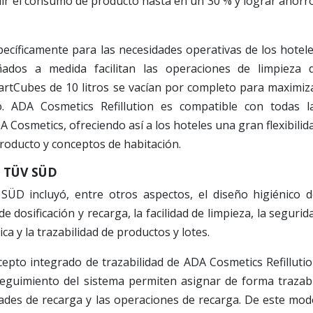
uir el consumo de producto hasta en un 30 % y lograr ahorr
pecíficamente para las necesidades operativas de los hotele
ñados a medida facilitan las operaciones de limpieza 
artCubes de 10 litros se vacían por completo para maximiz
. ADA Cosmetics Refillution es compatible con todas l
 Cosmetics, ofreciendo así a los hoteles una gran flexibilid
producto y conceptos de habitación.
r TÜV SÜD
SÜD incluyó, entre otros aspectos, el diseño higiénico d
 dosificación y recarga, la facilidad de limpieza, la segurid
a y la trazabilidad de productos y lotes.
cepto integrado de trazabilidad de ADA Cosmetics Refillutio
 seguimiento del sistema permiten asignar de forma trazab
dades de recarga y las operaciones de recarga. De este mod