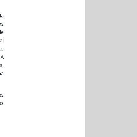
la
os
de
el
to
DA
s,
ma
es
os