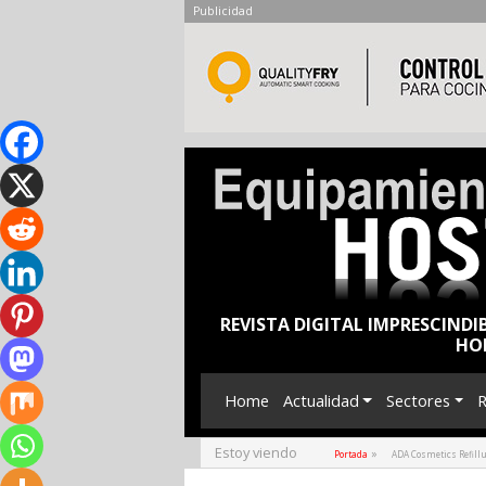
Publicidad
REVISTA DIGITAL IMPRESCINDI
HO
Home
Actualidad
Sectores
R
Estoy viendo
»
Portada
ADA Cosmetics Refillu