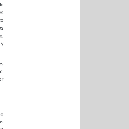
de
es
to
os
e,
 y
es
e:
or
no
os