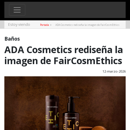
Estoy viendo
»
Portada
ADA Cosmetics rediseña la imagen de FairCosmEthics
Baños
ADA Cosmetics rediseña la
imagen de FairCosmEthics
12-marzo-2026