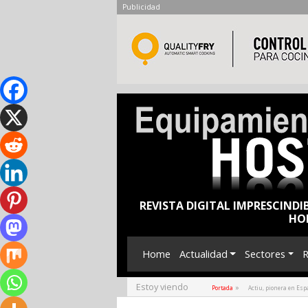
Publicidad
REVISTA DIGITAL IMPRESCINDI
HO
Home
Actualidad
Sectores
R
Estoy viendo
»
Portada
Actiu, pionera en Esp