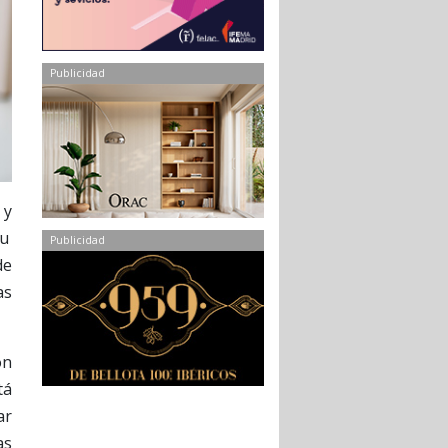
Publicidad
 y
su
Publicidad
de
as
ón
tá
ar
as