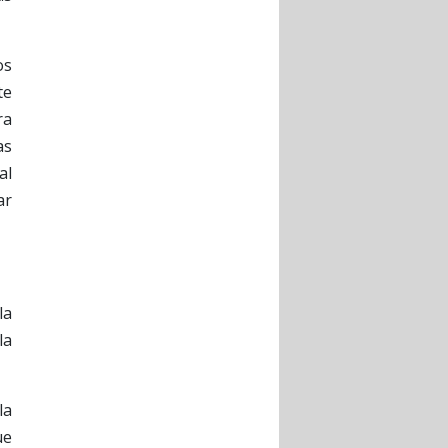
os
te
ra
as
al
ar
la
la
la
ue