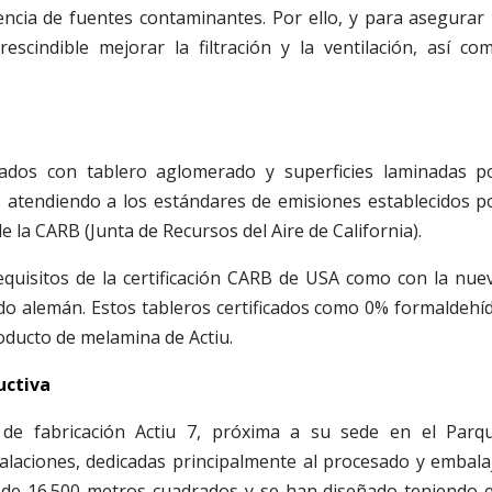
sencia de fuentes contaminantes. Por ello, y para asegurar 
rescindible mejorar la filtración y la ventilación, así co
.
cados con tablero aglomerado y superficies laminadas p
s atendiendo a los estándares de emisiones establecidos p
de la CARB (Junta de Recursos del Aire de California).
quisitos de la certificación CARB de USA como con la nue
do alemán. Estos tableros certificados como 0% formaldehí
oducto de melamina de Actiu.
uctiva
 de fabricación Actiu 7, próxima a su sede en el Parq
talaciones, dedicadas principalmente al procesado y embala
e de 16.500 metros cuadrados y se han diseñado teniendo 