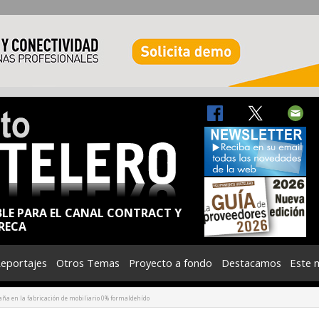
BLE PARA EL CANAL CONTRACT Y
RECA
eportajes
Otros Temas
Proyecto a fondo
Destacamos
Este 
aña en la fabricación de mobiliario 0% formaldehído