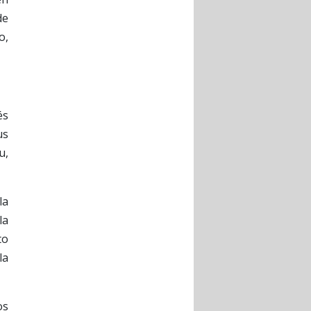
de
o,
és
us
u,
la
la
to
la
os