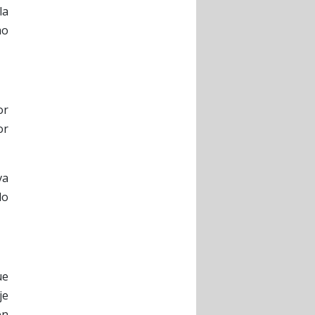
la
mo
or
or
va
do
ue
je
en