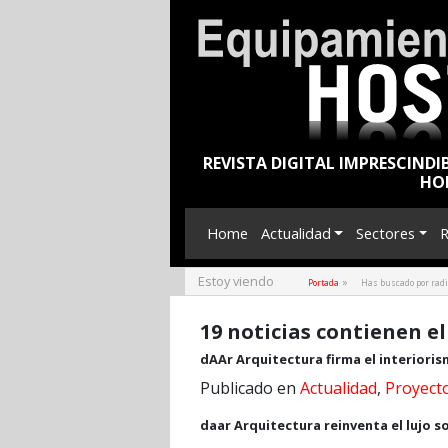
REVISTA DIGITAL IMPRESCINDI
HO
Home
Actualidad
Sectores
R
Estoy viendo
»
Portada
Has buscado por rad
19 noticias contienen el
dAAr Arquitectura firma el interiori
Publicado en
Actualidad
,
Proyect
daar Arquitectura reinventa el lujo s