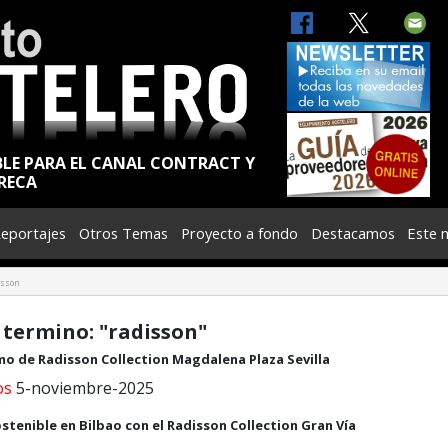
BLE PARA EL CANAL CONTRACT Y
RECA
eportajes
Otros Temas
Proyecto a fondo
Destacamos
Este 
isson
 termino: "radisson"
smo de Radisson Collection Magdalena Plaza Sevilla
os
5-noviembre-2025
ostenible en Bilbao con el Radisson Collection Gran Vía