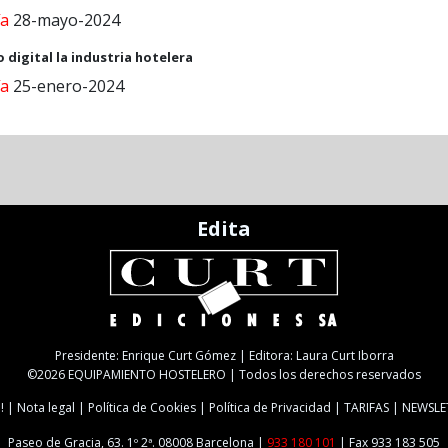
ía
28-mayo-2024
digital la industria hotelera
ía
25-enero-2024
Edita
Presidente: Enrique Curt Gómez | Editora: Laura Curt Iborra
©2026 EQUIPAMIENTO HOSTELERO | Todos los derechos reservados
!
Nota legal
Política de Cookies
Política de Privacidad
TARIFAS
NEWSLE
Paseo de Gracia, 63. 1º 2ª. 08008 Barcelona |
933 180 101
| Fax 933 183 505