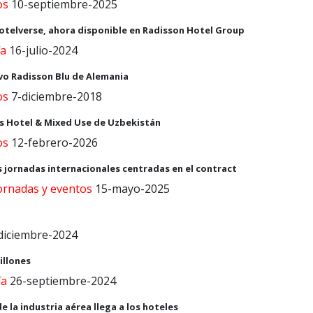
os
10-septiembre-2025
otelverse, ahora disponible en Radisson Hotel Group
ía
16-julio-2024
evo Radisson Blu de Alemania
os
7-diciembre-2018
rs Hotel & Mixed Use de Uzbekistán
os
12-febrero-2026
s jornadas internacionales centradas en el contract
jornadas y eventos
15-mayo-2025
diciembre-2024
illones
ía
26-septiembre-2024
 la industria aérea llega a los hoteles