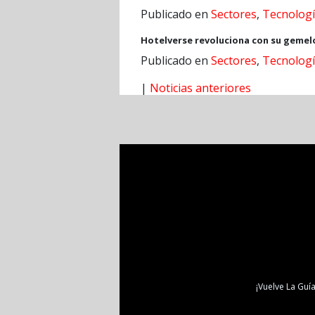
Publicado en
Sectores
,
Tecnolog
Hotelverse revoluciona con su gemelo 
Publicado en
Sectores
,
Tecnolog
|
Noticias anteriores
¡Vuelve La Guía