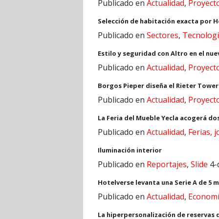
Publicado en
Actualidad
,
Proyect
Selección de habitación exacta por H
Publicado en
Sectores
,
Tecnolog
Estilo y seguridad con Altro en el nu
Publicado en
Actualidad
,
Proyect
Borgos Pieper diseña el Rieter Towe
Publicado en
Actualidad
,
Proyect
La Feria del Mueble Yecla acogerá do
Publicado en
Actualidad
,
Ferias, 
Iluminación interior
Publicado en
Reportajes
,
Slide
4-
Hotelverse levanta una Serie A de 5 m
Publicado en
Actualidad
,
Econom
La hiperpersonalización de reservas de