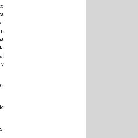
co
za
os
en
na
la
al
 y
92
de
s,