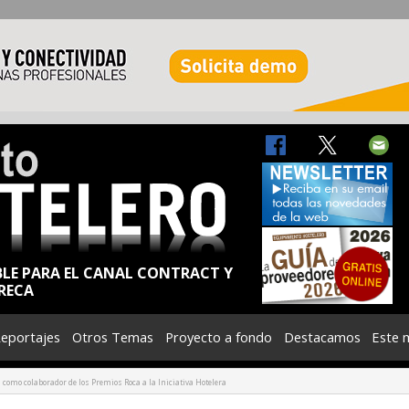
BLE PARA EL CANAL CONTRACT Y
RECA
eportajes
Otros Temas
Proyecto a fondo
Destacamos
Este 
a como colaborador de los Premios Roca a la Iniciativa Hotelera