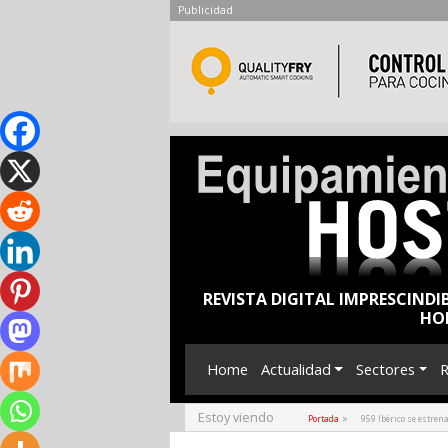
Publicidad
REVISTA DIGITAL IMPRESCINDI
HO
Home
Actualidad
Sectores
R
Estoy viendo
»
Portada
959 Ibérico se estren