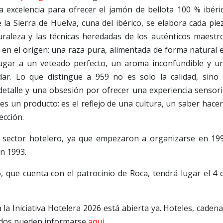
 excelencia para ofrecer el jamón de bellota 100 % ibéri
la Sierra de Huelva, cuna del ibérico, se elabora cada pie
raleza y las técnicas heredadas de los auténticos maestr
 en el origen: una raza pura, alimentada de forma natural 
lugar a un veteado perfecto, un aroma inconfundible y u
ar. Lo que distingue a 959 no es solo la calidad, sino 
detalle y una obsesión por ofrecer una experiencia sensori
es un producto: es el reflejo de una cultura, un saber hacer
ección.
 sector hotelero, ya que empezaron a organizarse en 19
n 1993.
, que cuenta con el patrocinio de Roca, tendrá lugar el 4 
 la Iniciativa Hotelera 2026 está abierta ya. Hoteles, cadena
sados pueden informarse
aquí