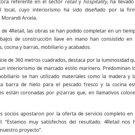
uctora referente en el sector
retail
y
hospitality
, ha llevado
l local, cuyo interiorismo ha sido diseñado por la fir
a Morandi Arcela.
n de 4Retail, las obras se han podido completar en un tiem
bajos de construcción llave en mano han consistido en 
es, cocina y barras, mobiliario y acabados.
ficie de 360 metros cuadrados, destaca por la luminosidad q
 un interiorismo de marcado estilo marinero. Predominan l
obiliario se han utilizado materiales como la madera y l
a barra de hielo para el pescado fresco y la cocina es
des están coronadas por pizarras que, en llamativos colore
us socios apostaron por la oferta de servicio completo en 
il: “Estamos muy satisfechos del resultado. 4Retail nos 
nuestro proyecto”.