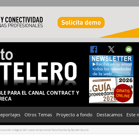
BLE PARA EL CANAL CONTRACT Y
RECA
eportajes
Otros Temas
Proyecto a fondo
Destacamos
Este 
onstrucción integral del nuevo restaurante Yakumanka by Gastón Acurio