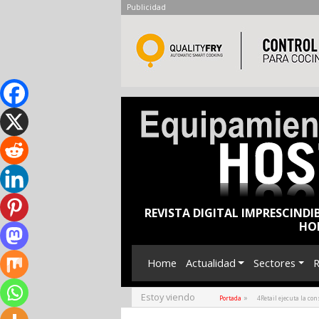
Publicidad
REVISTA DIGITAL IMPRESCINDI
HO
Home
Actualidad
Sectores
R
Estoy viendo
»
Portada
4Retail ejecuta la c