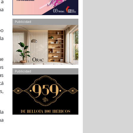
 a
ma
Publicidad
po
la
ue
os
Publicidad
as
tá
s,
la
ha