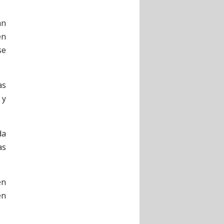
an
en
se
as
 y
da
as
en
en