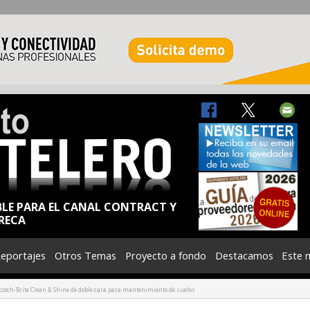
BLE PARA EL CANAL CONTRACT Y
RECA
eportajes
Otros Temas
Proyecto a fondo
Destacamos
Este 
Scotch-Brite Clean & Shine de doble cara para mantenimiento de suelos