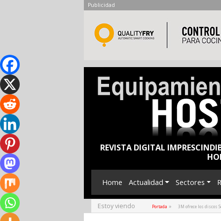
Publicidad
REVISTA DIGITAL IMPRESCINDI
HO
Home
Actualidad
Sectores
R
Estoy viendo
»
Portada
3M ofrece los discos 