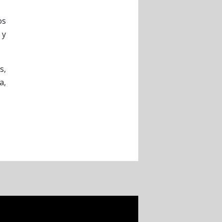
os
 y
s,
a,