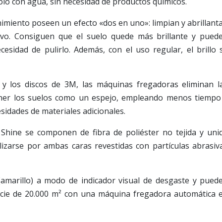
lo con agua, sin necesidad de productos químicos.
imiento poseen un efecto «dos en uno»: limpian y abrillant
lvo. Consiguen que el suelo quede más brillante y pued
cesidad de pulirlo. Además, con el uso regular, el brillo 
y los discos de 3M, las máquinas fregadoras eliminan l
ner los suelos como un espejo, empleando menos tiempo
sidades de materiales adicionales.
 Shine se componen de fibra de poliéster no tejida y uni
izarse por ambas caras revestidas con partículas abrasiv
(amarillo) a modo de indicador visual de desgaste y pued
icie de 20.000 m² con una máquina fregadora automática 