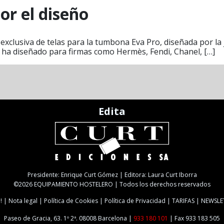
or el diseño
 exclusiva de telas para la tumbona Eva Pro, diseñada por la
ha diseñado para firmas como Hermès, Fendi, Chanel, […]
Edita
Presidente: Enrique Curt Gómez | Editora: Laura Curt Iborra
©2026 EQUIPAMIENTO HOSTELERO | Todos los derechos reservados
!
Nota legal
Política de Cookies
Política de Privacidad
TARIFAS
NEWSLE
Paseo de Gracia, 63. 1º 2ª. 08008 Barcelona |
933 180 101
| Fax 933 183 505