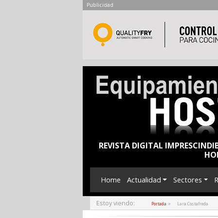
Publicidad
REVISTA DIGITAL IMPRESCINDI
HO
Home
Actualidad
Sectores
R
Estoy viendo:
»
Portada
Lara Costafreda