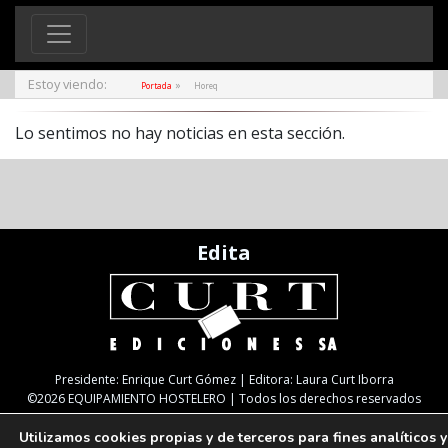
Estoy viendo:
»
Portada
Horeq
Lo sentimos no hay noticias en esta sección.
Edita
Presidente: Enrique Curt Gómez | Editora: Laura Curt Iborra
©2026 EQUIPAMIENTO HOSTELERO | Todos los derechos reservados
¡Vuelve La Guía!
Nota legal
Política de Cookies
Utilizamos cookies propias y de terceros para fines analíticos y