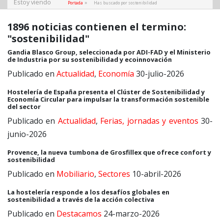
Estoy viendo
»
Portada
Has buscado por sostenibilidad
1896 noticias contienen el termino:
"sostenibilidad"
Gandia Blasco Group, seleccionada por ADI-FAD y el Ministerio
de Industria por su sostenibilidad y ecoinnovación
Publicado en
Actualidad
,
Economía
30-julio-2026
Hostelería de España presenta el Clúster de Sostenibilidad y
Economía Circular para impulsar la transformación sostenible
del sector
Publicado en
Actualidad
,
Ferias, jornadas y eventos
30-
junio-2026
Provence, la nueva tumbona de Grosfillex que ofrece confort y
sostenibilidad
Publicado en
Mobiliario
,
Sectores
10-abril-2026
La hostelería responde a los desafíos globales en
sostenibilidad a través de la acción colectiva
Publicado en
Destacamos
24-marzo-2026