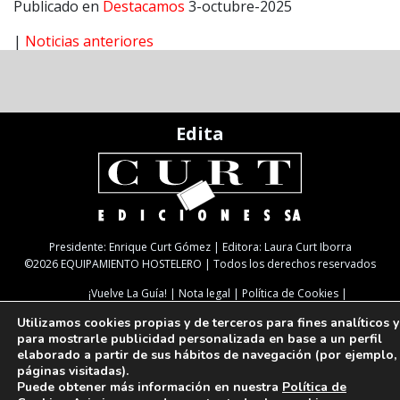
Publicado en
Destacamos
3-octubre-2025
|
Noticias anteriores
Edita
Presidente: Enrique Curt Gómez | Editora: Laura Curt Iborra
©2026 EQUIPAMIENTO HOSTELERO | Todos los derechos reservados
¡Vuelve La Guía!
Nota legal
Política de Cookies
Política de Privacidad
TARIFAS
NEWSLETTER
SUSCRIPCIÓN
Utilizamos cookies propias y de terceros para fines analíticos y
Paseo de Gracia, 63. 1º 2ª. 08008 Barcelona |
933 180 101
| Fax 933 183 505
para mostrarle publicidad personalizada en base a un perfil
Select Language
▼
elaborado a partir de sus hábitos de navegación (por ejemplo,
páginas visitadas).
Puede obtener más información en nuestra
Política de