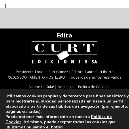
|
Edita
Presidente: Enrique Curt Gómez | Editora: Laura Curt Iborra
©2026 EQUIPAMIENTO HOSTELERO | Todos los derechos reservados
¡Vuelve La Guía!
Nota legal
Política de Cookies
Política de Privacidad
TARIFAS
NEWSLETTER
SUSCRIPCIÓN
Utilizamos cookies propias y de terceros para fines analíticos y
Paseo de Gracia, 63. 1º 2ª. 08008 Barcelona |
933 180 101
| Fax 933 183 505
para mostrarle publicidad personalizada en base a un perfil
Select Language
▼
elaborado a partir de sus hábitos de navegación (por ejemplo,
páginas visitadas).
Puede obtener más información en nuestra
Política de
Cookies
. Asimismo, puede aceptar todas las cookies que
utilizamos pulsando el botón