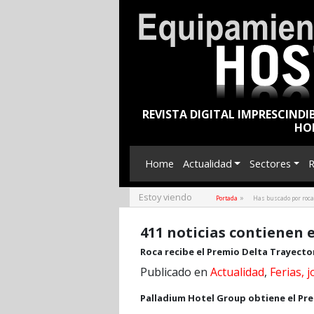
REVISTA DIGITAL IMPRESCINDI
HO
Home
Actualidad
Sectores
R
Estoy viendo
»
Portada
Has buscado por roca
411 noticias contienen e
Roca recibe el Premio Delta Trayecto
Publicado en
Actualidad
,
Ferias, 
Palladium Hotel Group obtiene el Pre