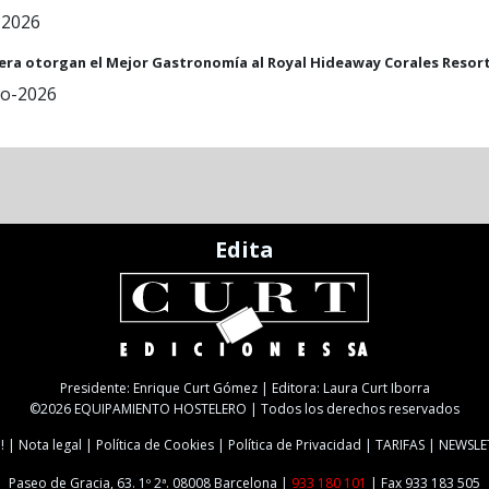
-2026
elera otorgan el Mejor Gastronomía al Royal Hideaway Corales Resor
io-2026
Edita
Presidente: Enrique Curt Gómez | Editora: Laura Curt Iborra
©2026 EQUIPAMIENTO HOSTELERO | Todos los derechos reservados
!
Nota legal
Política de Cookies
Política de Privacidad
TARIFAS
NEWSLE
Paseo de Gracia, 63. 1º 2ª. 08008 Barcelona |
933 180 101
| Fax 933 183 505