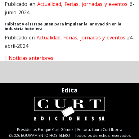
Publicado en
Actualidad
,
Ferias, jornadas y eventos
6-
junio-2024
Hábitat y el ITH se unen para impulsar la innovación en la
industria hotelera
Publicado en
Actualidad
,
Ferias, jornadas y eventos
24-
abril-2024
|
Noticias anteriores
Edita
Presidente: Enrique Curt Gómez | Editora: Laura Curt Iborra
©2026 EQUIPAMIENTO HOSTELERO | Todos los derechos reservados