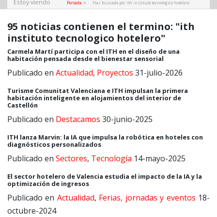
Estoy viendo
»
Portada
Has buscado por ith instituto tecnologico hotelero
95 noticias contienen el termino: "ith
instituto tecnologico hotelero"
Carmela Martí participa con el ITH en el diseño de una
habitación pensada desde el bienestar sensorial
Publicado en
Actualidad
,
Proyectos
31-julio-2026
Turisme Comunitat Valenciana e ITH impulsan la primera
habitación inteligente en alojamientos del interior de
Castellón
Publicado en
Destacamos
30-junio-2025
ITH lanza Marvin: la IA que impulsa la robótica en hoteles con
diagnósticos personalizados
Publicado en
Sectores
,
Tecnología
14-mayo-2025
El sector hotelero de Valencia estudia el impacto de la IA y la
optimización de ingresos
Publicado en
Actualidad
,
Ferias, jornadas y eventos
18-
octubre-2024