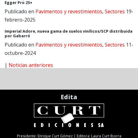
Egger Pro 25+
Publicado en
Pavimentos y revestimientos
,
Sectores
19-
febrero-2025
Imperial Adore, nueva gama de suelos vinílicos/SCP distribuida
por Gabarró
Publicado en
Pavimentos y revestimientos
,
Sectores
11-
octubre-2024
|
Noticias anteriores
Edita
Presidente: Enrique Curt Gómez | Editora: Laura Curt Iborra