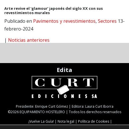
Arte revive el ‘glamour’ japonés del siglo XX con sus
revestimientos murales
Publicado en
Pavimentos y revestimientos
,
Sectores
13-
febrero-2024
|
Noticias anteriores
Edita
Presidente: Enrique Curt Gómez | Editora: Laura Curt Iborra
©2026 EQUIPAMIENTO HOSTELERO | Todos los derechos reservados
¡Vuelve La Guía!
Nota legal
Política de Cookies
Política de Privacidad
TARIFAS
NEWSLETTER
SUSCRIPCIÓN