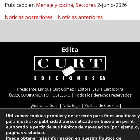
Publicado en
Menaje y cocina
,
Sectores
2-junio-2026
Noticias posteriores
|
Noticias anteriores
Edita
Presidente: Enrique Curt Gómez | Editora: Laura Curt Iborra
©2026 EQUIPAMIENTO HOSTELERO | Todos los derechos reservados
¡Vuelve La Guía!
Nota legal
Política de Cookies
Política de Privacidad
TARIFAS
NEWSLETTER
SUSCRIPCIÓN
Utilizamos cookies propias y de terceros para fines analíticos y
Paseo de Gracia, 63. 1º 2ª. 08008 Barcelona |
933 180 101
| Fax 933 183 505
para mostrarle publicidad personalizada en base a un perfil
Select Language
▼
elaborado a partir de sus hábitos de navegación (por ejemplo,
páginas visitadas).
Puede obtener más información en nuestra
Política de