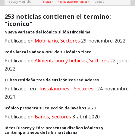
Estoy viendo
»
»
Portada
Has buscado por iconico
Página 2
253 noticias contienen el termino:
"iconico"
Nueva variante del icónico sillón Hiroshima
Publicado en
Mobiliario
,
Sectores
29-noviembre-2022
Roda lanza la añada 2018 de su icónico tinto
Publicado en
Alimentación y bebidas
,
Sectores
22-junio-
2022
Tubes resideña tres de sus icónicos radiadores
Publicado en
Instalaciones
,
Sectores
24-noviembre-
2021
Icónico presenta su colección de lavabos 2020
Publicado en
Baños
,
Sectores
3-abril-2020
Idees Disseny y Edra presentan diseños icónicos y
contemporáneos de la firma italiana