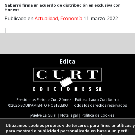
Gabarró firma un acuerdo de distribución en exclusiva con
Honext
Publicado en
Actualidad
,
Economía
11-marzo-2022
|
Edita
Presidente: Enrique Curt Gómez | Editora: Laura Curt Iborra
©2026 EQUIPAMIENTO HOSTELERO | Todos los derechos reservados
¡Vuelve La Guía!
Nota legal
Política de Cookies
Política de Privacidad
TARIFAS
NEWSLETTER
SUSCRIPCIÓN
Utilizamos cookies propias y de terceros para fines analíticos y
Paseo de Gracia, 63. 1º 2ª. 08008 Barcelona |
933 180 101
| Fax 933 183 505
para mostrarle publicidad personalizada en base a un perfil
Select Language
▼