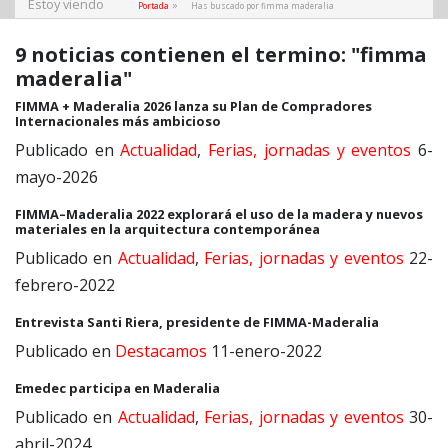
Estoy viendo
»
Portada
Has buscado por fimma maderalia
9 noticias contienen el termino: "fimma
maderalia"
FIMMA + Maderalia 2026 lanza su Plan de Compradores
Internacionales más ambicioso
Publicado en
Actualidad
,
Ferias, jornadas y eventos
6-
mayo-2026
FIMMA–Maderalia 2022 explorará el uso de la madera y nuevos
materiales en la arquitectura contemporánea
Publicado en
Actualidad
,
Ferias, jornadas y eventos
22-
febrero-2022
Entrevista Santi Riera, presidente de FIMMA-Maderalia
Publicado en
Destacamos
11-enero-2022
Emedec participa en Maderalia
Publicado en
Actualidad
,
Ferias, jornadas y eventos
30-
abril-2024