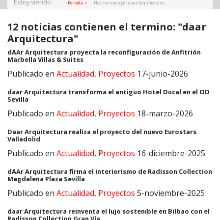
Estoy viendo
»
Portada
Has buscado por daar Arquitectura
12 noticias contienen el termino: "daar
Arquitectura"
dAAr Arquitectura proyecta la reconfiguración de Anfitrión
Marbella Villas & Suites
Publicado en
Actualidad
,
Proyectos
17-junio-2026
daar Arquitectura transforma el antiguo Hotel Ducal en el OD
Sevilla
Publicado en
Actualidad
,
Proyectos
18-marzo-2026
Daar Arquitectura realiza el proyecto del nuevo Eurostars
Valladolid
Publicado en
Actualidad
,
Proyectos
16-diciembre-2025
dAAr Arquitectura firma el interiorismo de Radisson Collection
Magdalena Plaza Sevilla
Publicado en
Actualidad
,
Proyectos
5-noviembre-2025
daar Arquitectura reinventa el lujo sostenible en Bilbao con el
Radisson Collection Gran Vía