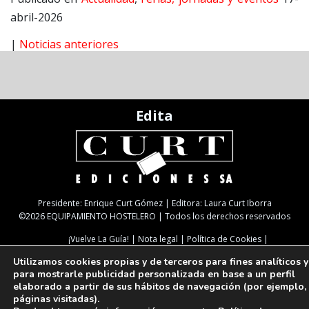
abril-2026
|
Noticias anteriores
Edita
Presidente: Enrique Curt Gómez | Editora: Laura Curt Iborra
©2026 EQUIPAMIENTO HOSTELERO | Todos los derechos reservados
¡Vuelve La Guía!
Nota legal
Política de Cookies
Política de Privacidad
TARIFAS
NEWSLETTER
SUSCRIPCIÓN
Utilizamos cookies propias y de terceros para fines analíticos y
Paseo de Gracia, 63. 1º 2ª. 08008 Barcelona |
933 180 101
| Fax 933 183 505
para mostrarle publicidad personalizada en base a un perfil
Select Language
▼
elaborado a partir de sus hábitos de navegación (por ejemplo,
páginas visitadas).