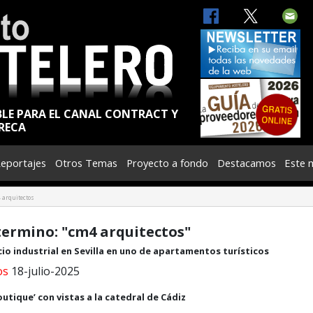
BLE PARA EL CANAL CONTRACT Y
RECA
eportajes
Otros Temas
Proyecto a fondo
Destacamos
Este 
 arquitectos
 termino: "cm4 arquitectos"
io industrial en Sevilla en uno de apartamentos turísticos
os
18-julio-2025
tique’ con vistas a la catedral de Cádiz