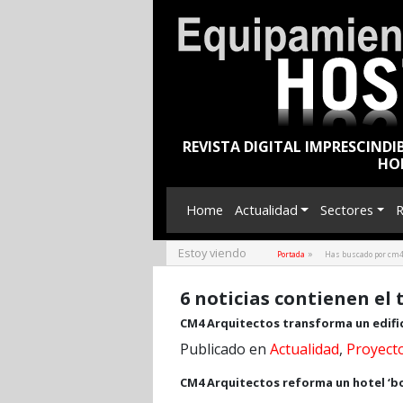
REVISTA DIGITAL IMPRESCINDI
HO
Home
Actualidad
Sectores
R
Estoy viendo
»
Portada
Has buscado por cm4
6 noticias contienen el
CM4 Arquitectos transforma un edific
Publicado en
Actualidad
,
Proyect
CM4 Arquitectos reforma un hotel ‘bou