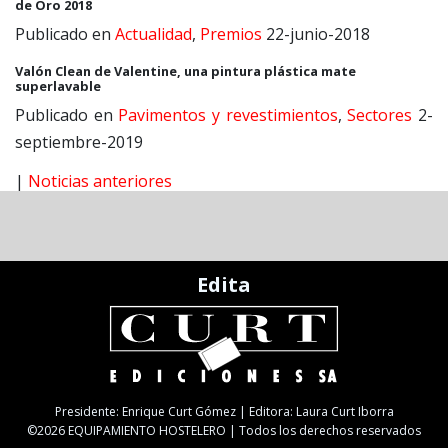
de Oro 2018
Publicado en
Actualidad
,
Premios
22-junio-2018
Valón Clean de Valentine, una pintura plástica mate
superlavable
Publicado en
Pavimentos y revestimientos
,
Sectores
2-
septiembre-2019
|
Noticias anteriores
Edita
Presidente: Enrique Curt Gómez | Editora: Laura Curt Iborra
©2026 EQUIPAMIENTO HOSTELERO | Todos los derechos reservados